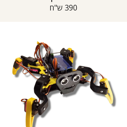
390 ש"ח