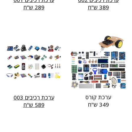
89 ש"ח
3
89 ש"ח
2
ערכת קורס
ערכת רכיבים 00
3
349
ש"ח
89 ש"ח
5