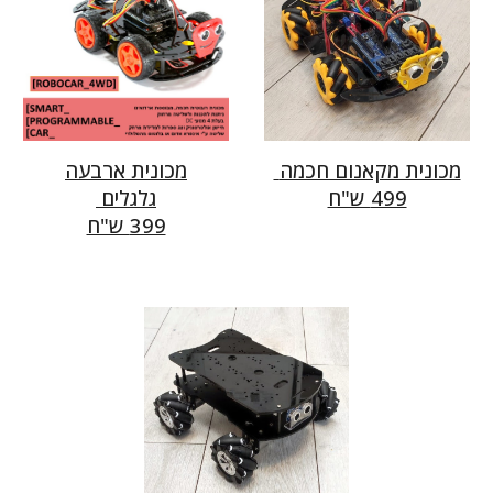
מכונית מקאנום חכמה
מכונית
ארבעה
499
ש"ח
גלגלים
399
ש"ח