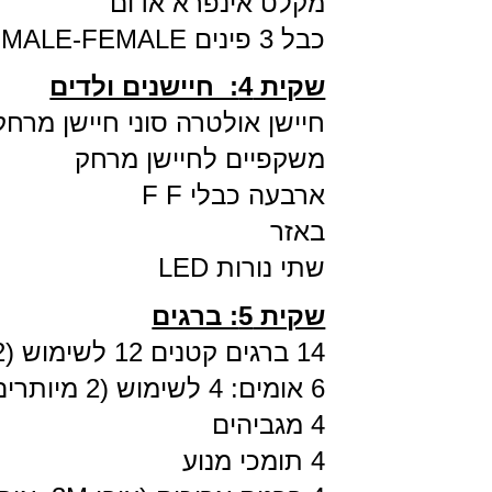
מקלט אינפרא אדום
כבל 3 פינים FEMALE-FEMALE (מחוברים - חום אדום-כתום)
שקית 4: חיישנים ולדים
חיישן אולטרה סוני חיישן מרחק
משקפיים לחיישן מרחק
ארבעה כבלי F F
באזר
שתי נורות LED
שקית 5: ברגים
14 ברגים קטנים 12 לשימוש (2 מיותרים – "ספייר")
6 אומים: 4 לשימוש (2 מיותרים)
4 מגביהים
4 תומכי מנוע